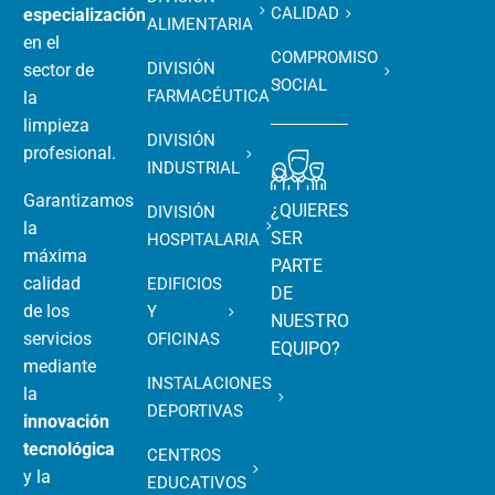
CALIDAD
especialización
ALIMENTARIA
en el
COMPROMISO
DIVISIÓN
sector de
SOCIAL
FARMACÉUTICA
la
limpieza
DIVISIÓN
profesional.
INDUSTRIAL
Garantizamos
¿QUIERES
DIVISIÓN
la
SER
HOSPITALARIA
máxima
PARTE
calidad
EDIFICIOS
DE
de los
Y
NUESTRO
servicios
OFICINAS
EQUIPO?
mediante
INSTALACIONES
la
DEPORTIVAS
innovación
tecnológica
CENTROS
y la
EDUCATIVOS