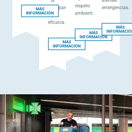
la
atender
respeto
transparencia
emergencias.
MÁS
ambiental.
INFORMACIÓN
y
eficacia.
MÁS
INFORMACIÓ
MÁS
INFORMACIÓN
MÁS
INFORMACIÓN