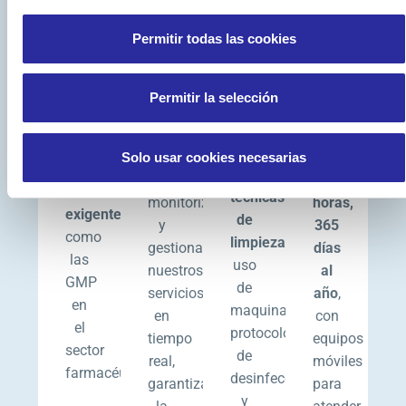
nos
que
integrando
estratégicame
permite
recibe
Permitir todas las cookies
apps
ubicadas
ofrecer
formación
y
para
planes
continua
una
ofrecer
Permitir la selección
adaptados
en
plataforma
un
a
PRL,
propia
servicio
las
GMP,
que
de
Solo usar cookies necesarias
normativas
nuevas
permiten
24
más
técnicas
monitorizar
horas,
exigentes
,
de
y
365
como
limpieza
,
gestionar
días
las
uso
nuestros
al
GMP
de
servicios
año
,
en
maquinaria,
en
con
el
protocolos
tiempo
equipos
sector
de
real,
móviles
farmacéutico.
desinfección
garantizando
para
y