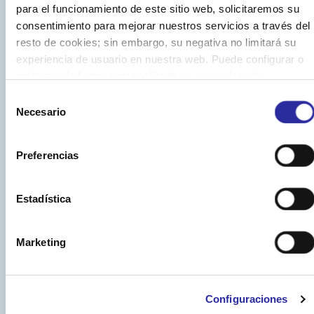
para el funcionamiento de este sitio web, solicitaremos su
consentimiento para mejorar nuestros servicios a través del
resto de cookies; sin embargo, su negativa no limitará su
experiencia de usuario en nuestra web. Puede configurar o
rechazar de forma personalizada su uso pulsando
“Configuraciones”. Para más información, puede consultar
Selección
nuestra
Política de Cookies
.
Necesario
de
Especialización
Innovación
Equipo
Presenci
consentimiento
y
humano
y
Preferencias
Contamos
tecnología
cobertur
con divisiones
Nuestro
Estadística
de
éxito
Aplicamos
Tenemos
limpieza
reside
tecnología
una
amplia
especializada para
en
Marketing
puntera
presencia
cada
un
en
en
sector,
equipo
higiene
Cataluña
,
lo
altamente
y
con
Configuraciones
que
cualificado,
desinfección,
delegaciones