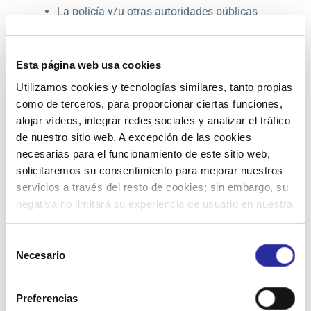
La policía y/u otras autoridades públicas
competentes y reguladoras conforme a la
Ley.
Esta página web usa cookies
Por favor, no olvide leer nuestra
Política de
Utilizamos cookies y tecnologías similares, tanto propias
privacidad del canal ético
. También dispone de
como de terceros, para proporcionar ciertas funciones,
información relativa a la protección de datos en la
alojar vídeos, integrar redes sociales y analizar el tráfico
propia
Política de Funcionamiento del Canal Ético.
de nuestro sitio web. A excepción de las cookies
necesarias para el funcionamiento de este sitio web,
solicitaremos su consentimiento para mejorar nuestros
servicios a través del resto de cookies; sin embargo, su
negativa no limitará su experiencia de usuario en nuestra
DESCARGAS
web. Puede configurar o rechazar de forma
personalizada su uso pulsando “Configuraciones”. Para
Selección
más información, puede consultar nuestra
Política de
Necesario
de
Cookies
.
consentimiento
Preferencias