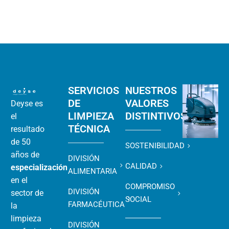
SERVICIOS
NUESTROS
DE
VALORES
Deyse es
LIMPIEZA
DISTINTIVOS
el
TÉCNICA
resultado
de 50
SOSTENIBILIDAD
años de
DIVISIÓN
CALIDAD
especialización
ALIMENTARIA
en el
COMPROMISO
DIVISIÓN
sector de
SOCIAL
FARMACÉUTICA
la
limpieza
DIVISIÓN