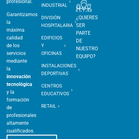
profesional.
INDUSTRIAL
Garantizamos
¿QUIERES
DIVISIÓN
la
SER
HOSPITALARIA
máxima
PARTE
calidad
EDIFICIOS
DE
de los
Y
NUESTRO
servicios
OFICINAS
EQUIPO?
mediante
INSTALACIONES
la
DEPORTIVAS
innovación
tecnológica
CENTROS
y la
EDUCATIVOS
formación
RETAIL
de
profesionales
altamente
cualificados.