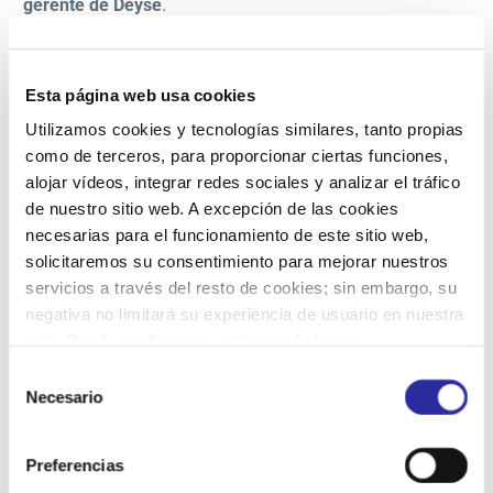
gerente de Deyse
.
Esta página web usa cookies
Utilizamos cookies y tecnologías similares, tanto propias
como de terceros, para proporcionar ciertas funciones,
alojar vídeos, integrar redes sociales y analizar el tráfico
de nuestro sitio web. A excepción de las cookies
necesarias para el funcionamiento de este sitio web,
solicitaremos su consentimiento para mejorar nuestros
servicios a través del resto de cookies; sin embargo, su
negativa no limitará su experiencia de usuario en nuestra
web. Puede configurar o rechazar de forma
personalizada su uso pulsando “Configuraciones”. Para
Selección
más información, puede consultar nuestra
Política de
Necesario
de
Cookies
.
consentimiento
Preferencias