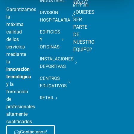
INDUSTRIAL
Garantizamos
¿QUIERES
DIVISIÓN
la
SER
HOSPITALARIA
máxima
PARTE
calidad
EDIFICIOS
DE
de los
Y
NUESTRO
servicios
OFICINAS
EQUIPO?
mediante
INSTALACIONES
la
DEPORTIVAS
innovación
tecnológica
CENTROS
y la
EDUCATIVOS
formación
RETAIL
de
profesionales
altamente
cualificados.
¡Contáctanos!