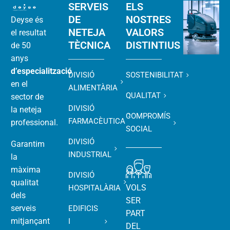
SERVEIS
ELS
DE
NOSTRES
Deyse és
NETEJA
VALORS
el resultat
TÈCNICA
DISTINTIUS
de 50
anys
d’especialització
DIVISIÓ
SOSTENIBILITAT
en el
ALIMENTÀRIA
QUALITAT
sector de
DIVISIÓ
la neteja
COMPROMÍS
FARMACÈUTICA
professional.
SOCIAL
DIVISIÓ
Garantim
INDUSTRIAL
la
màxima
DIVISIÓ
qualitat
VOLS
HOSPITALÀRIA
dels
SER
serveis
EDIFICIS
PART
mitjançant
I
DEL