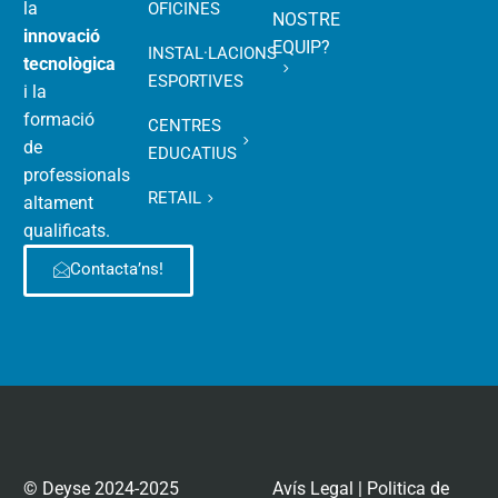
la
OFICINES
NOSTRE
innovació
EQUIP?
INSTAL·LACIONS
tecnològica
ESPORTIVES
i la
formació
CENTRES
de
EDUCATIUS
professionals
RETAIL
altament
qualificats.
Contacta’ns!
© Deyse 2024-2025
Avís Legal
|
Politica de