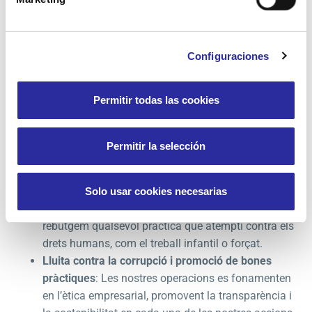
proveïdors
: No només valorem la qualitat, el preu i
els terminis de lliurament, sinó també el
compliment de normatives ambientals i la reducció
Configuraciones
d’impactes negatius en l’entorn.
Innovació i mecanització en el servei
: Incorporem
Permitir todas las cookies
tecnologies avançades per millorar l’eficiència en la
neteja i reduir l’ús de recursos.
Ús de materials ecològics
: Prioritzem productes
Permitir la selección
eficients, biodegradables i maquinària amb baixes
emissions contaminants.
Compromís ètic i transparència
: Fomentem
Solo usar cookies necesarias
relacions basades en la responsabilitat social i
rebutgem qualsevol pràctica que atempti contra els
drets humans, com el treball infantil o forçat.
Lluita contra la corrupció i promoció de bones
pràctiques
: Les nostres operacions es fonamenten
en l’ètica empresarial, promovent la transparència i