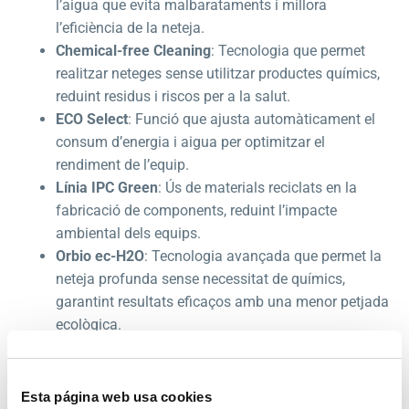
l’aigua que evita malbarataments i millora
l’eficiència de la neteja.
Chemical-free Cleaning
: Tecnologia que permet
realitzar neteges sense utilitzar productes químics,
reduint residus i riscos per a la salut.
ECO Select
: Funció que ajusta automàticament el
consum d’energia i aigua per optimitzar el
rendiment de l’equip.
Línia IPC Green
: Ús de materials reciclats en la
fabricació de components, reduint l’impacte
ambiental dels equips.
Orbio ec-H2O
: Tecnologia avançada que permet la
neteja profunda sense necessitat de químics,
garantint resultats eficaços amb una menor petjada
ecològica.
Aquestes innovacions no només garanteixen un servei de
neteja més sostenible, sinó que també permeten una
Esta página web usa cookies
major eficiència en els temps de treball. Reduïm així els