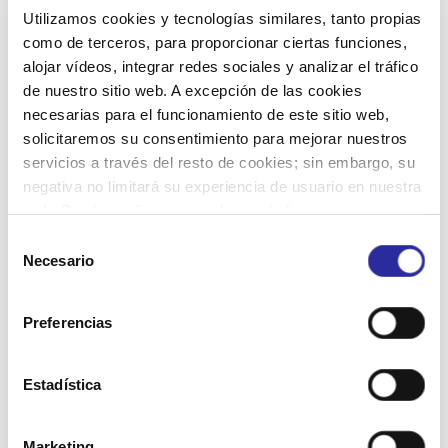
Utilizamos cookies y tecnologías similares, tanto propias
costos i maximitzem el rendiment de cada intervenció.
como de terceros, para proporcionar ciertas funciones,
alojar vídeos, integrar redes sociales y analizar el tráfico
de nuestro sitio web. A excepción de las cookies
necesarias para el funcionamiento de este sitio web,
SOSTENIBILITAT EN LA
solicitaremos su consentimiento para mejorar nuestros
servicios a través del resto de cookies; sin embargo, su
CADENA DE VALOR: UN
negativa no limitará su experiencia de usuario en nuestra
ENFOCAMENT INTEGRAL
web. Puede configurar o rechazar de forma
personalizada su uso pulsando “Configuraciones”. Para
Selección
más información, puede consultar nuestra
Política de
Necesario
de
A Deyse no només apostem per equips eficients i
Cookies
.
consentimiento
sostenibles, sinó que també apliquem una política de
Preferencias
compres responsables que abasta tota la nostra cadena
de valor. Això implica un compromís ferm amb criteris
ambientals, socials i ètics en la selecció de proveïdors i
Estadística
materials. Els nostres principis inclouen:
Marketing
Criteris de sostenibilitat en la selecció de